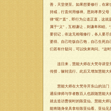
善，天堂便至。如果想要修行，在家也
持戒，行直何用修禅。恩则孝养父母，
律”呢?“直”，即行为公道正直，这
属于“义”，互相谦让，则谦卑和睦。
要切记，依这无相颂修行，各人要尽
婆得。自己吃饭自己饱，自己生死自
们若有什疑问，可以快来询问。”这
连日来，慧能大师在大梵寺讲堂开
传授，辗转流行。此后又增加慧能大师
慧能大师在大梵寺开东山的法门，
通应律师与学者数百人也跟随慧能大
就去造访曹侯时的陈亚仙。慧能大师说
能将随身坐具拿给陈亚仙看。亚仙见