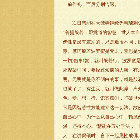
上前作礼，而后分别告退。
次日慧能在大梵寺继续为韦璩刺史
“菩提般若，即觉道的智慧，世人本
佛性是没有差别的，只是迷悟不同，
慧。摩诃般若波罗蜜是梵语，意思是
一切法(事物)，就叫般若行。波罗蜜
死涅架中间，要经过烦恼的大海。有
明。无明就是你不明白的事，就是般
也就了了。有生灭，就叫做此岸，离
色、受、想、行、识五蕴①，打破世
它是因智慧性方能建立这一切法。故
自己心中，为什么从自己心中，顿见佛
然，还得本心。’慧能在五处学法，一
人，在讲偈颂时，言下一起见性成佛。