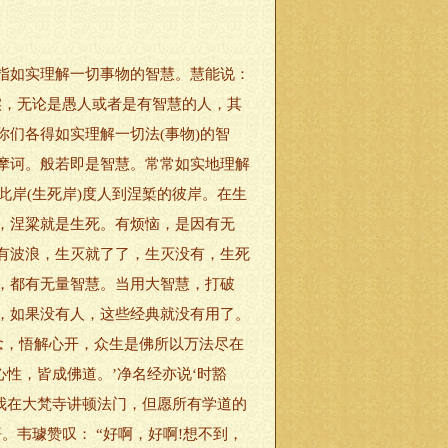
指如实理解一切事物的智慧。慧能说：
实，无论是愚人或者是有智慧的人，其
们各得如实理解一切法(事物)的智
摩诃。般若即是智慧。常常如实地理解
此岸(生死岸)度人到涅椠的彼岸。在生
，涅粱就是生死。有烦恼，是因有无
有波浪，生灭就了了，生灭没有，生死
，都有无量智慧。当用大智慧，打破
，如果没有人，这些经典就没有用了。
念，悟解心开，众生是佛所以万法尽在
性，皆成佛道。’净名经亦说‘时豁
天我在大梵寺讲顿法门，但愿所有学道的
韦璩赞叹： “好啊，好啊!想不到，