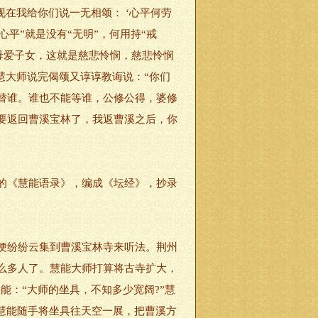
现在我给你们说一无相颂： ‘心平何劳
平”就是没有“无明”，何用持“戒
父母爱子女，这就是慈悲怜悯，慈悲怜悯
慧大师说完偈颂又谆谆教诲说：“你们
替谁。谁也不能等谁，公修公得，婆修
要返回曹溪宝林了，我返曹溪之后，你
的《慧能语录》，编成《坛经》，抄录
。
便纷纷云集到曹溪宝林寺来听法。荆州
么多人了。慧能大师打算将古寺扩大，
能：“大师的坐具，不知多少宽阔?”慧
慧能随手将坐具往天空一展，把曹溪方