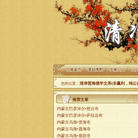
清净莲海佛学文库(非赢利，纯公
您的位置：
推荐文章
内蒙古巴彦淖尔•慈云寺
·
内蒙古巴彦淖尔•萨拉达布
·
内蒙古乌海•觉海寺
·
内蒙古乌海•愿海寺
·
内蒙古乌海•观音寺
·