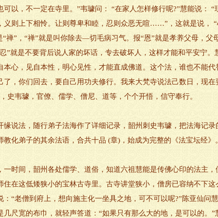
可以，不一定在寺里。”韦璩问： “在家人怎样修行呢?”慧能说： “
义则上下相怜。让则尊卑和睦，忍则众恶无喧……”，这就是说， “心
就是“禅”，“禅”就是叫你除去—切毛病习气。报“恩”就是孝养父母，
“忍”就是不要背后说人家的坏话，专去破坏人，这样才能和平安宁。
自本心，见自本性，明心见性，才能直成佛道。这个法，谁也不能代
己了，你们回去，要自己用功夫修行。我来大梵寺说法己数日，现在
时，史韦璩，官僚、儒学、僧尼、道等，个个开悟，信守奉行。
缘说法，随行弟子法海作了详细记录，韶州刺史韦璩，把法海记录
教化弟子的其余法语，合共十品 (章)，始成为完整的《法宝坛经》
一时间，韶州各处儒学、道俗，知道六祖慧能是传佛心印的法主，
师住在这低矮狭小的宝林古寺里。古寺讲堂狭小，僧房已容纳不下这
：“老僧到府上，想向施主化一坐具之地，可不可以呢?”陈亚仙问慧
是几尺宽的布巾，就轻声答道：“如果只有那么大的地，是可以的。”