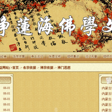
益网站)
>首页
各宗依据
禅宗依据
禅门思想
->
->
->
08-01
内蒙古
·
08-01
内蒙古
·
08-01
内蒙古
·
08-01
内蒙古
·
08-01
内蒙古
·