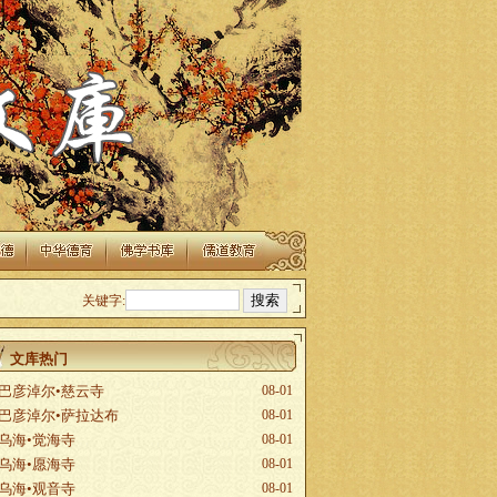
关键字:
文库热门
巴彦淖尔•慈云寺
08-01
巴彦淖尔•萨拉达布
08-01
乌海•觉海寺
08-01
乌海•愿海寺
08-01
乌海•观音寺
08-01