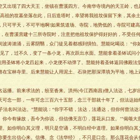
空又出现了四大天王，坐镇在曹溪四方。今南华寺境内的天王岭，也
我高祖的坟墓坐落在此，日后造塔时，幸望将我祖坟保留下来，其余
，只可平天，不可平地啊!如果筑道场、寺院，地势低的，寺院可建
求，在曹溪营建十三所寺院时，注意把他祖坟保护得好好的，不受任
间波涛汹涌，云雾阴翳，众门徒见着都感到惧怕。慧能叱喝说： “你
不见了，过不久，变了一条小龙，再次跃出水面。慧能拿着圣钵试问小
慧能用圣钵将小龙舀起来，小龙便不动弹了。慧能持着圣钵返回佛殿法
骼在宝林寺里。后来慧能让人用泥土、石块把那深潭填为平地，地上
播。前来求法的，纷至沓来。洪州(今江西南昌)僧人法达，七岁
天可念一部，一年可念三百六十五部，念三干部就十年了，但法达始
“弟子法名叫法达。”慧能说：“你字不错，法达，法通达，但你何曾法达
。你今有缘故，吾今为你说，但信佛无言①，莲花从口发。’”偈颂大
理。如你明白其义理，明只是空诵，不明白经中道理。如果你明白其
你要生出信心来。信佛、念《法华经》，不只是口念。那么莲花会从