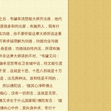
之后，韦璩恭清慧能大师升法座，他代
，度很多和尚出家，布施穷人，我有什
确实功德，你不要怀疑达摩大师所说这番
可将求福理解为功德，功德功业与德
修身是德，功德须自性内见，所谓布施
并非达摩大师讲的不对。”韦璩又问：
释迦牟尼世尊在卫舍城中说，经文能引度
千里，这就是十恶。十恶八邪就是十万
但是，法无两种法。迷和悟是不同的，
所以佛陀说， ‘随其心净即佛土
、痴心，没有一切邪念，这就是无罪。
又求生于什么国家呢?佛陀有言： ‘随
。佛向心中作，莫向身外求。常行十