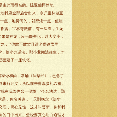
是由此而得名的。陈亚仙愕然地
土地我愿全部施舍出来，永归宝林做宝
高一点，地势高的，就应矮一点，使屋
何损害。宝林寺殿前，有一深潭，生龙
如果是神龙，应当能变化，以大变小，
龙： “你敢不敢暂且进老僧钵盂里
堂，给小龙说法。那小龙闻法往生，才
还营建了一座铁塔。
出家做和尚，常诵《法华经》，已念了
终未解经义，所以前来曹溪参礼六祖。
?现在我给你念一偈颂，‘今名法达，勤
意是，你名叫达，一天到晚念《法华
义理，明心见性，这才叫菩萨。你和我
你的口中出来。念经要真心明白道理才