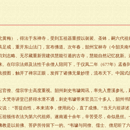
黄梅），得法于东禅寺，受到五祖器重授以袈裟、圣钵，嗣六代祖
具足戒，重开东山法门，宣布佛道。次年春，韶州宝林寺（今韶关南
前刘志略、无尽藏重新营建供慧能引遁的古寺，慧能自然记忆犹新。
来。在印宗法师及法性千余僧人陪同下，于仪凤二年（677年）孟春
法授图，触开了禅宗正眼，发挥了诸佛无量妙理，流布天下。中国式
官僚、儒宗学士高度重视。韶州刺史韦璩闻讯，率先入曹溪参礼，
，大梵寺讲堂已挤得水泄不通，刺史韦璩带来官员三十多人，韶州书
义说： “菩提自性，本来清净，便用此心，直了成佛。”当天六祖讲
五祖顿传衣法为第六代祖师。遂南遁十余年，辛苦受尽，命似悬丝。一
佛教是以前佛、菩萨所传留下一的。”韦璩与同僚、儒士、僧尼听了