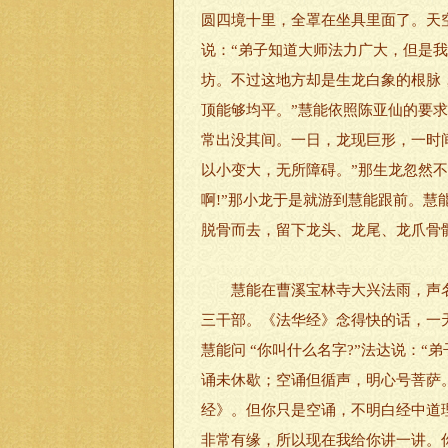
圆四境十里，全罩在坐具里面了。天
说：“弟子知道大师法力广大，但是
坊。不过这地方却是生龙白象的根脉
顶能够均平。”慧能依照陈亚仙的要
常出没其间。一日，龙现巨形，一时
以小变大，无所障碍。”那生龙忽然
啊!”那小龙于是就游到慧能跟前。
脱骨而去，留下龙头、龙尾、龙爪骨
慧能在曹溪宝林寺大兴法雨，声名远
三干部。《法华经》念得快的话，一
慧能问 “你叫什么名字?”法达说：
诵未休歇；空诵但循声，明心号菩萨
经》。但你只是空诵，不明白经中道
非常有缘，所以现在我给你讲一讲。