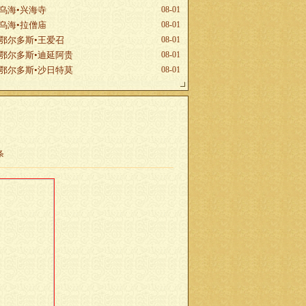
乌海•兴海寺
08-01
乌海•拉僧庙
08-01
鄂尔多斯•王爱召
08-01
鄂尔多斯•迪延阿贵
08-01
鄂尔多斯•沙日特莫
08-01
条