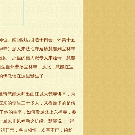
师位。南回以后引遁于四会、怀集十五
华寺）派人来法性寺延请慧能到宝林寺
这回，那里的僧人派专人来延请，慧能
到达韶州曹溪宝林寺。从此，慧能在宝
的佛教便在这里诞生了。
延请慧能大师出曲江城大梵寺讲堂，为
院来的儒生三十多人，来得最多的是僧
述了他的生平，如何发足北上东禅寺，参
旦以非风幡动之机缘。慧能说： “得
六祖开示，各自领悟，欢喜不已，纷纷