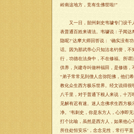
岭南这地方，竞有生佛世啦!”
又一日，韶州刺史韦璩专门设千人
表普通百姓来请法。韦璩说：子闻达
隐呢?’达摩大师回答说： ‘确实没
话。因为那武帝心只知沽名钓誉，不
行，功德在法身中，不在修福。所谓
供养，兴建寺叫做种福田，是修德，
“弟子常常见到僧人念弥陀佛，他们希
教化众生西方极乐世界。经文说得很
八千里，对于普通下根人来说，十万
见解有迟有速。迷人念佛求生西方极
净。’韦刺史，你是东方人，心净即
打个比喻，虽然是西方人，如果他心不
所住处恒安乐’，念念见性，常行平