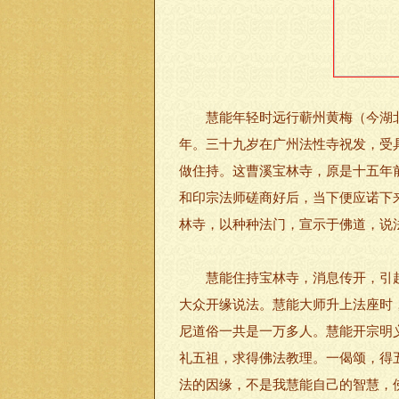
慧能年轻时远行蕲州黄梅（今湖北
年。三十九岁在广州法性寺祝发，受
做住持。这曹溪宝林寺，原是十五年
和印宗法师磋商好后，当下便应诺下
林寺，以种种法门，宣示于佛道，说
慧能住持宝林寺，消息传开，引起
大众开缘说法。慧能大师升上法座时
尼道俗一共是一万多人。慧能开宗明
礼五祖，求得佛法教理。一偈颂，得
法的因缘，不是我慧能自己的智慧，