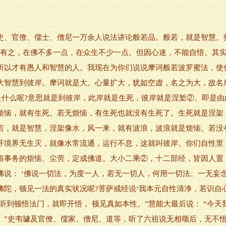
、官僚、儒士、僧尼一万余人说法讲论般若品。般若，就是智慧。
自有之，在佛不多一点，在众生不少一点。但因心迷，不能自悟。其
所以才有愚人和智慧的人。我现在为你们说说摩诃般若波罗蜜法，使你
大智慧到彼岸。摩诃就是大。心量扩大，犹如空虚，名之为大，故名
是什么呢?意思就是到彼岸，此岸就是生死，彼岸就是涅椠②。即是由
烦恼，就有生死。若无烦恼，有生死也就没有生死了。生死就是涅架
若，就是智慧，涅架像水，风一来，就有波浪，波浪就是烦恼。若没
开境界无生灭，就像水常流通，运行不息，这就叫彼岸。你们自性里
俗事务的烦恼、尘劳，定成佛道。大小二乘②，十二部经，皆因人置
佛说： ‘佛说一切法，为度一人，若无一切人，何用一切法。一无妄
陀，顿见一法的真实状况呢?菩萨戒经说‘我本元自性清净，若识自心
听到顿悟法门，就即开悟， 顿见真如本性。”慧能大最后说： “今
”史韦璩及官僚、儒家、僧尼、道等，听了六祖说无相颂后，无不悟。