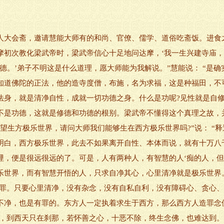
大会斋，邀请慧能大师有的和尚、官僚、儒学、道俗吃斋饭。进食
摩初次教化梁武帝时，梁武帝信心十足地问达摩，‘我一生兴建寺庙
有功德。’弟子不明这是什么道理，愿大师能为我解说。”慧能说： “是
知道佛陀的正法，他的造寺度僧，布施，名为求福，这是种福田，不
法身，就是清净自性，成就一切功德之身。什么是功呢?见性就是自
不是功德，这就是修德和功德的根别。梁武帝不懂得这个真理之故，
望生方极乐世界，请问大师我们能够生在西方极乐世界吗?”说： “
明白，西方极乐世界，此去不如果离开自性、本体而说，就有十万八
哩，便是很远很远的了。可是，人有两种人，有智慧的人‘痴的人，
乐世界，而有智慧开悟的人，只求自净其心，心里清净就是极乐世界。
无罪。只要心里清净，没有杂念，没有自私自利，没有障碍心、贪心
净，也是有罪的。东方人一定执着求生于西方，那么西方人造罪念佛
直，到西天只在刹那，若怀善之心，十恶不除，终生念佛，也难达到