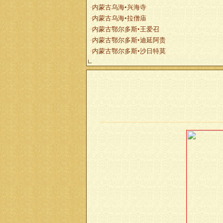
内蒙古乌海•兴海寺
·
内蒙古乌海•拉僧庙
·
内蒙古鄂尔多斯•王爱召
·
内蒙古鄂尔多斯•迪延阿贵
·
内蒙古鄂尔多斯•沙日特莫
·