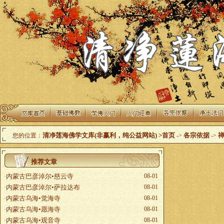
清净莲海佛学文库(非赢利，纯公益网站)
>首页
各宗依据
您的位置：
->
->
推荐文章
内蒙古巴彦淖尔•慈云寺
08-01
·
内蒙古巴彦淖尔•萨拉达布
08-01
·
内蒙古乌海•觉海寺
08-01
·
内蒙古乌海•愿海寺
08-01
·
内蒙古乌海•观音寺
08-01
·