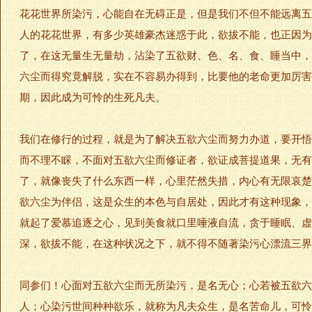
花花世界所染污，心能自在无碍正是，但是我们不但不能远离五
人的花花世界，有多少英雄豪杰迷惑于此，欲拔不能，也正因为
了，在这无量生无量劫，沾染了五欲财、色、名、食、睡当中，
六尘而得究竟解脱，实在不容易办得到，比要他的老命更加厉害
期，因此成为可怜的生死凡夫。
我们在修行的过程，就是为了解决五欲六尘而努力办道，要开悟
而不理不睬，不面对五欲六尘而修证者，欲证成菩提道果，无有
了，就像丧失了什么东西一样，心里茫然失措，内心有无限哀楚
欲六尘为伴侣，这是众生的本色与自居处，因此才有这种现象，
就起了爱慕追逐之心，见到美食就口里唾液自流，贪于睡眠、虚
深，欲拔不能，在这种状况之下，就不得不随著染污心漂流三界
同参们！心面对五欲六尘而无所染污，是名无心；心若被五欲六
人；心染污世间种种欲乐，就称为凡夫众生，是名苦命儿，可怜