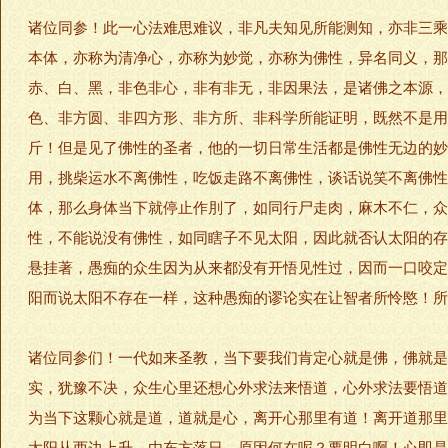
诸位同参！此一心法难思难议，非凡夫知见所能测知，亦非三乘
本体，亦称为清净心，亦称为妙觉，亦称为佛性，异名同义，那
赤、白、黑，非色非心，非有非无，非因果法，是诸佛之本源，
色、非方圆、非四方形、非方所、非科学所能证明，既然不是用
斤！但是见了佛性的圣者，他的一切日常生活都是佛性无边的妙
用，挑柴运水不离佛性，吃饭走路不离佛性，谈话说笑不离佛性
体，那么身体当下就停止作刖了，如同行尸走肉，麻木不仁，众
性，不能说没有佛性，如同瞎子不见太阳，因此就否认太阳的存
悬挂著，愚痴的众生因为从来都没有开悟见性过，因而一口咬定
阳而说太阳不存在一样，这种愚痴的谬论实在让智者所怜愍！所
诸位同参们！一代如来圣教，当下要我们肯定心就是佛，佛就是
实，犹豫不决，众生心里还想心外求法来悟道，心外求法要悟道
为当下这颗心就是道，道就是心，离开心那里有道！离开道那里