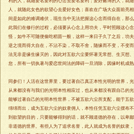
利的人，就随爱名爱利的心念去爱名爱利；爱好赌博的人，就随
人，就随此女色的欲望心去爱好女色；喜欢在广场大众面前亮相
间是如此的难调难伏，现生当中无法把握这心念而得自在，那么
此我们在修行的过程，必须要从心念上用功夫，平时照顾这心念
怪，如牛不可随便偷吃稻苗一般，这样一来日子久了之后，功夫
逆之境而得大自在，不沾不染，不取不舍，随缘而不变，不变而
法无非是缘生缘灭的，因此对五欲六尘要怀著无常想、生灭想、
怠，所有一切执著与爱恋世间法的障碍一旦消除，因缘时机成熟
同参们！人活在这世界里，要过著自己真正本性光明的世界，光
从来都没有与我们的光明本性相应过，也从来都没有跟自己的光
能够过著自己的光明本性世界，不被五欲六尘所支配，能于五欲
绵绵而出，成为五欲六尘的奴隶佣人，本性任凭五欲六尘摆布不
到欲望的目的，只要能够得到的话，就不顾道德的存在，以卑鄙
非道德的世界。有些人为了追求名誉，此人就成为名誉的奴隶，