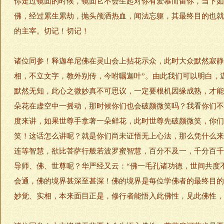
你走过镜面的时候，镜面它不会生起对你有爱慕而留你，当下如
佛，经过累生累劫，抛头颅洒热血，闻法忘躯，其最终目的也就
的主宰。切记！切记！
诸位同参！释迦牟尼佛在灵山会上拈花示众，此时大众默然寂静
相，不立文字，教外别传，今咐嘱迦叶”。由此我们可以明白，
默然无知，此心之微妙真不可思议，一定要根机因缘成熟，才能
朵花在虚空中一摇动，那时候你们也会破颜微笑吗？我看你们不
度来讲，如果世尊手拿著一朵鲜花，此时世尊先破颜微笑，你们
笑！这话怎么讲呢？就是你们尚未证悟无上心法，那么凭什么来
连等智慧，欲比菩萨行般若波罗蜜智慧，百分不及一，千分百千
导师、佛、世尊呢？华严经又云：“佛一毛孔诸功德，世间共度
会通，佛的境界甚深至甚深！佛的境界是每位学佛者的最终目的
妙觉、实相，本来面目正是，修行者能悟入此佛性，见此佛性，