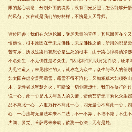
限的起心动念，分别外面的境界，没有回光反照，怎么能够开悟
的风范，实在就是我们的好榜样，不愧是人天导师。
诸位同参！我们在六道轮回，受尽无量的苦痛，其原因何在？又
悟佛性，根本原因在于未见佛性，未见佛性之前，所用的都是染
苦有乐，所以这染污妄想心是生死的根本，由于染心障碍清净佛
不名众生，不见佛性是名众生。”因此我们可以肯定而说，证果
为见性道人；未见佛性的人，就称之为众生，众生与圣人的差别
如太阳在虚空普照霜雪，霜雪不得不溶化，又如积草木如须弥山
木，见性者以智慧之火，可断除一切业障烦恼。我们在修行的过
说一心，此一心是凡夫与圣人的关键，诸佛菩萨无非劝化众生都
品不离此一心，六度万行不离此一心，四无量心不离此一心，四
心，一心法与无量法本来不二法，不一不异，不增不减，不生不
声闻、缘觉、菩萨尽未来劫，欲测一心法，无有是处。