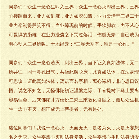
同参们！众生一念心生即入三界，众生一念心灭即出三界，三界
心接踵而来，业力如乱麻，业力如胶如漆，业力染污于三界二十
业力牵制得哭笑不得，当业障现前的时候，手软脚软，力不从心
可畏惧的枭雄，在业力浸袭之下哭泣落泪，伤感无奈！自己成为
明心动入三界所致。十地经云：“三界无别有，唯是一心作。”
同参们！众生一念心若灭，则出三界，当下证入真如法体，无二
所共证，同一鼻孔出气，共坐此解脱床，此真如法体，在法身理
可思议，证此真如法体，离语言名字相，离心缘相，非心思口议
悟。说之不知之，无怪佛陀初证涅槃之际，于菩提树下马上要离
容易理会。后来佛陀才方便说二乘三乘教化引度之，最后众生机
生一念心不灭，想证成无上菩提者，无有是处。
诸位同参们！我说一念心灭，灭而无灭，是名为灭，灭是灭妄想
名之为灭。众生妄想心灭则法身复活，众生妄想心生则法身隐没