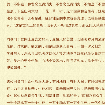
的，不实在，你留恋也得消失，不留恋也得消失，不如当下不留
星辰，下至山河大地，一花一草一针，无非因缘和合而有，既然
法不变异者，无有是处。缘起性空的本质就是真理，也就是缘生
有。”这是世间上的真相，若有人不相信这真理，那么此人就和
同参们！世间上最喜爱的人，最快乐的美景，会随著岁月的流转
乐的、讨厌的、痛苦的，都是因缘聚会而有，一朝一夕又归之于
学佛的人，怎么可以执著这幻化无常之法呢？既然已经明白这世
苦、受乐心中不生乐、心地不染苦乐，即与道相应，既不生心，
即如如佛。”
诸位同参们！众生流浪天涯，有时地府，有时人间，有时饿鬼道
在，乃于无量劫来，生死相续，都未曾回光反照，也未曾明心见
众生起心动念都是生死，都是业障，地藏经云：“南阎浮提众生
一千个动念有一千个生死，一万个动念有一万个生死，一亿个动