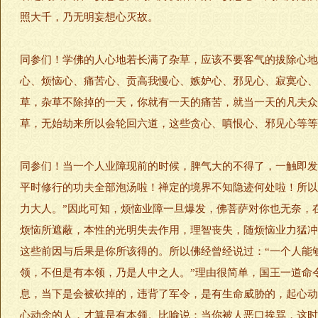
照大千，乃无明妄想心灭故。
同参们！学佛的人心地若长满了杂草，应该不要客气的拔除心地
心、烦恼心、痛苦心、贡高我慢心、嫉妒心、邪见心、寂寞心、
草，杂草不除掉的一天，你就有一天的痛苦，就当一天的凡夫众
草，无始劫来所以会轮回六道，这些贪心、嗔恨心、邪见心等等
同参们！当一个人业障现前的时候，脾气大的不得了，一触即发
平时修行的功夫全部泡汤啦！禅定的境界不知隐迹何处啦！所以
力大人。”因此可知，烦恼业障一旦爆发，佛菩萨对你也无奈，
烦恼所遮蔽，本性的光明失去作用，理智丧失，随烦恼业力猛冲
这些前因与后果是你所该得的。所以佛经曾经说过：“一个人能
领，不但是有本领，乃是人中之人。”理由很简单，国王一道命令
息，当下是会被砍掉的，违背了军令，是有生命威胁的，起心动
心动念的人，才算是有本领。比喻说：当你被人恶口挨骂，这时