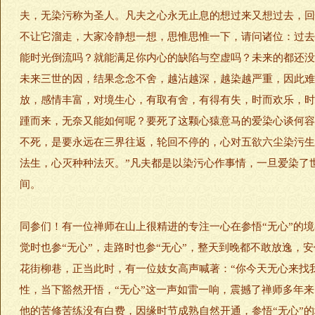
夫，无染污称为圣人。凡夫之心永无止息的想过来又想过去，回
不让它溜走，大家冷静想一想，思惟思惟一下，请问诸位：过去
能时光倒流吗？就能满足你内心的缺陷与空虚吗？未来的都还没
未来三世的因，结果念念不舍，越沾越深，越染越严重，因此难
放，感情丰富，对境生心，有取有舍，有得有失，时而欢乐，时
踵而来，无奈又能如何呢？要死了这颗心猿意马的爱染心谈何容
不死，是要永远在三界往返，轮回不停的，心对五欲六尘染污生
法生，心灭种种法灭。”凡夫都是以染污心作事情，一旦爱染了
间。
同参们！有一位禅师在山上很精进的专注一心在参悟“无心”的境
觉时也参“无心”，走路时也参“无心”，整天到晚都不敢放逸，
花街柳巷，正当此时，有一位妓女高声喊著：“你今天无心来找我
性，当下豁然开悟，“无心”这一声如雷一响，震撼了禅师多年
他的苦修苦练没有白费，因缘时节成熟自然开通，参悟“无心”