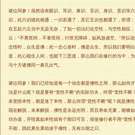
诸位同参！虽然说有眼识、耳识、鼻识、舌识、身识、意识等六
识，此六识彼此相通，一识若通了，其它五识也都通了，所谓：
在五欲六尘当中无染无杂，了知一切法幻化空性，与空性相应，
云：“不离世间，不著世间，行世无障碍，如风游虚空。”所以
念悟时，众生是佛；此一念心迷时，佛是众生。所以我们要明白
道，此心能生人间，也能下三恶道，那么我们在修行的当中，为
与十方诸佛同一鼻孔出气。
诸位同参！我们已经知道每一个动念都是佛性之用，那么如何才
法是什么呢？就是要有“觉性不断”的实际功夫，何谓“觉性不
未觉悟本性，都是迷了本性，那么何谓“觉性不断”呢？就是佛
现在解脱，未来解脱，佛性是永远光明，而且寿命无量，能够如
功办道，开悟真如本性就有个期日可言，假使修行者不用“觉性
不能，因此累生累劫迷于佛性，无有出期之日。