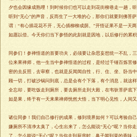
夕也会因缘成熟哩！到时候你们也可以走到花街柳巷走一趟，听
听到“无心”的声音，反而生了一大堆的心，那你们就要到佛菩
谓：“有心插花花不开，无心插柳柳成荫。”开悟证果不是一天
如愿以偿。今天你们当下参悟的此刻就是因地，以后修行的累积
同参们！参禅悟道的首要功夫，必须要让杂思妄想统一不乱，三
位来果禅师，他一生当中参禅悟道的过程，是经过千锤百炼苦修
密的去反照，去审察，也就是反闻闻自性，行、住、坐、卧当中
顾一切，打破沙锅问到底，总是会有个下落，有个消息，就这样
全忘却，要吃饭走到厕所，要去厕所走到大殿，在韦驮菩萨底下
如是果，终于有一天来果禅师恍然大悟，当下明心见性，人间又
诸位同参！我们自己修行的成果，修到境界如何？可以考验自己
嫌厕所不清净太臭了，心生出来了，怎么能说“无心”呢？当你
了，怎么能说“无心”呢？当你走到厨房时，鼻子闻到菜的香味