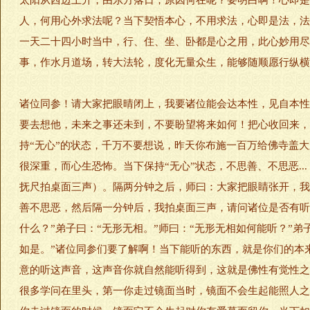
太阳从西边上升，由东方落日，原因何在呢？要明白啊！心即是
人，何用心外求法呢？当下契悟本心，不用求法，心即是法，法
一天二十四小时当中，行、住、坐、卧都是心之用，此心妙用尽
事，作水月道场，转大法轮，度化无量众生，能够随顺愿行纵横
诸位同参！请大家把眼晴闭上，我要诸位能会达本性，见自本性
要去想他，未来之事还未到，不要盼望将来如何！把心收回来，
持“无心”的状态，千万不要想说，昨天你布施一百万给佛寺盖
很深重，而心生恐怖。当下保持“无心”状态，不思善、不思恶.
抚尺拍桌面三声）。隔两分钟之后，师曰：大家把眼睛张开，我
善不思恶，然后隔一分钟后，我拍桌面三声，请问诸位是否有听到
什么？”弟子曰：“无形无相。”师曰：“无形无相如何能听？”
如是。”诸位同参们要了解啊！当下能听的东西，就是你们的本
意的听这声音，这声音你就自然能听得到，这就是佛性有觉性之
很多学问在里头，第一你走过镜面当时，镜面不会生起能照人之