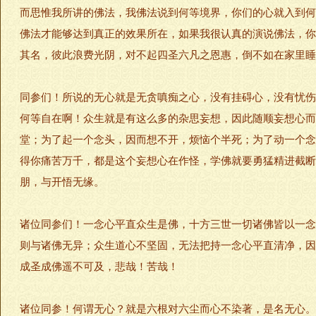
而思惟我所讲的佛法，我佛法说到何等境界，你们的心就入到何
佛法才能够达到真正的效果所在，如果我很认真的演说佛法，你
其名，彼此浪费光阴，对不起四圣六凡之恩惠，倒不如在家里睡
同参们！所说的无心就是无贪嗔痴之心，没有挂碍心，没有忧伤
何等自在啊！众生就是有这么多的杂思妄想，因此随顺妄想心而
堂；为了起一个念头，因而想不开，烦恼个半死；为了动一个念
得你痛苦万千，都是这个妄想心在作怪，学佛就要勇猛精进截断
朋，与开悟无缘。
诸位同参们！一念心平直众生是佛，十方三世一切诸佛皆以一念
则与诸佛无异；众生道心不坚固，无法把持一念心平直清净，因
成圣成佛遥不可及，悲哉！苦哉！
诸位同参！何谓无心？就是六根对六尘而心不染著，是名无心。