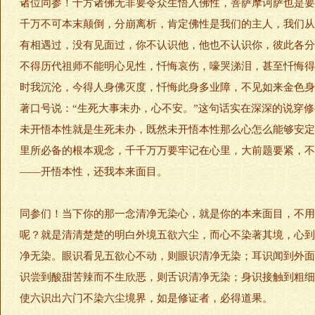
诸位同参！十方诸佛无非要令众生悟入佛性，菩萨摩诃萨也是要
千万不可本末颠倒，分崩离析，肯定佛性是我们的主人，我们从
有相遇过，没有见面过，你不认识他，他也不认识你，彼此各分
不得历代祖师不能明心见性，忏悔哀伤，嚎哭涕泪，甚至忏悔得
时我沉沦，今得人身佛灭度，忏悔此身多业障，不见如来金色身
著口号说：“生死大事未办，心不安。”这句话实在深深的说穿
未开悟本性就是生死未办，既然未开悟本性那么心怎么能够安定
里所必备的根本观念，千千万万要牢记在心里，大前题要紧，不
——开悟本性，还我本来面目。
同参们！当下你的那一念清净无染心，就是你的本来面目，不用
呢？就是清清楚楚的明白外境五欲六尘，而心不染著其境，心到
净无染。眼识看见五欲心不动，则眼识清净无染；耳识闻到外面
识尝到酸甜苦辣而不生欣恶，则舌识清净无染；身识接触到粗细
使六识出六门不染六尘境界，如是修证者，必得道果。