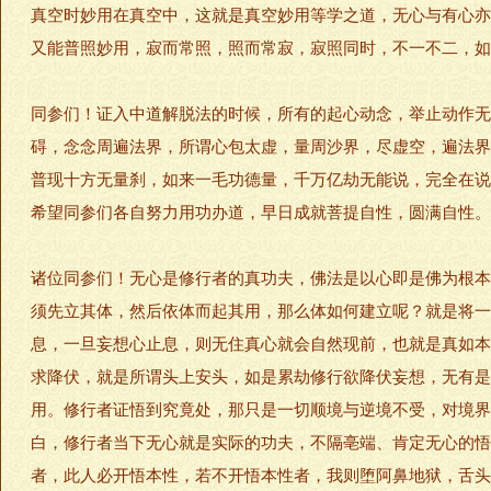
真空时妙用在真空中，这就是真空妙用等学之道，无心与有心亦
又能普照妙用，寂而常照，照而常寂，寂照同时，不一不二，如
同参们！证入中道解脱法的时候，所有的起心动念，举止动作无
碍，念念周遍法界，所谓心包太虚，量周沙界，尽虚空，遍法界
普现十方无量刹，如来一毛功德量，千万亿劫无能说，完全在说
希望同参们各自努力用功办道，早日成就菩提自性，圆满自性。
诸位同参们！无心是修行者的真功夫，佛法是以心即是佛为根本
须先立其体，然后依体而起其用，那么体如何建立呢？就是将一
息，一旦妄想心止息，则无住真心就会自然现前，也就是真如本
求降伏，就是所谓头上安头，如是累劫修行欲降伏妄想，无有是
用。修行者证悟到究竟处，那只是一切顺境与逆境不受，对境界
白，修行者当下无心就是实际的功夫，不隔亳端、肯定无心的悟
者，此人必开悟本性，若不开悟本性者，我则堕阿鼻地狱，舌头