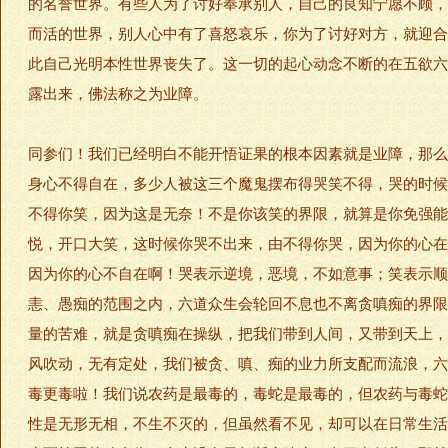
的名誉世界。有些人为了讨好奉承别人，自己的良知宁愿不顾，
而活的世界，别人心中有了喜怒哀乐，你为了讨好对方，就迎合
此自己光明本性世界丧失了。这一切的起心动念不断的在五欲六
露出来，佛法称之为业障。
同参们！我们已经明白不能开悟证果的根本因素就是业障，那么
身心不得自在，多少人被这三个魔鬼摆布得哭笑不得，哭的时候
不得你笑，因为这是无奈！不是你该笑的界限，就算是你免强能
悦，开口大笑，这时候你哭不出来，由不得你哭，因为你的心在
因为你的心不自在啊！哭表示逆境，恶境，不如意事；笑表示顺
恚、愚痴的范围之内，六道众生会轮回不息也不离贪嗔痴的界限
量的苦难，就是贪嗔痴在操纵，把我们带到人间，又带到天上，
风吹动，无有定处，我们被贪、嗔、痴的业力所支配而流浪，六
毒更毒啦！我们说农药是最毒的，毒蛇是最毒的，但农药与毒蛇
性是无形无相，不生不灭的，但虽然看不见，却可以在日常生活