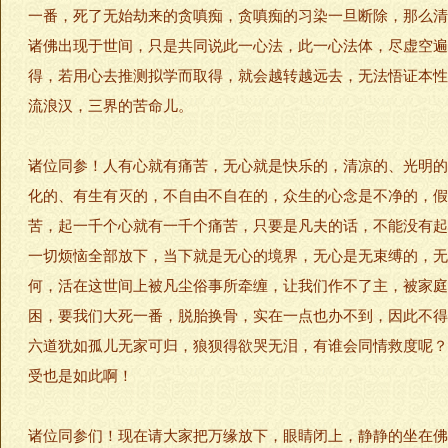
一番，死了无始劫来的贪嗔痴，贪嗔痴的习染一旦断除，那么清
诸佛出现于世间，只是共同说此一心法，此一心法体，尽虚空遍
得，若用心去推测拟学而取得，就会越转越远去，无法悟证本性
流浪汉，三界的苦命儿。
诸位同参！人有心就有痛苦，无心就是快乐的，清凉的、光明的
化的、有生有灭的，不自由不自在的，众生的心念是不净的，假
苦，起一千个心就有一千个痛苦，只要是凡夫的话，不能没有起
一切烦恼全部放下，当下就是无心的境界，无心是无束缚的，无
何，活在这世间上被凡尘俗事所牵缠，让我们作不了主，被家庭
困，要我们大死一番，脱胎换骨，实在一点也办不到，因此不得
六道犹如孤儿无家可归，狼狈得欲哭无泪，有谁会同情救度呢？
受也是如此啊！
诸位同参们！现在请大家把万缘放下，眼睛闭上，静静的坐在佛