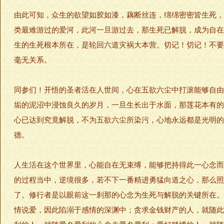
由此可知，众生的欲望如胶如漆，藕断丝连，绵绵密密皆生死，
类最难游过的爱河，此河一旦游过去，那生死已解脱，成为自在
生的生死根本所在，是轮回六道灾祸大本营。切记！切记！不要
毫无关系。
同参们！开悟的圣者活在人世间，心在五欲六尘中打滚能够自由
垢的泥沼中浸蚀良久的岁月，一旦生长出于水面，那莲花本有的
心已达到究竟解脱，不为五欲六尘所染污，心地永远都是光明的
德。
人生活在这个世界里，心能自在无束缚，能够把持得此一心念而
的过程当中，逆境很多，若不下一番精进勇猛向道之心，那么照
了。修行者是以眼前这一刹那的心念为生死与解脱的关键所在。
情说爱，因此陷溺于感情的深渊中；贪求金钱财产的人，就随此