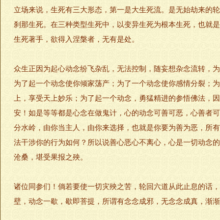
立场来说，生死有三大形态，第一是大生死流。是无始劫来的轮
刹那生死。在三种类型生死中，以变异生死为根本生死，也就是
生死著手，欲得入涅槃者，无有是处。
众生正因为起心动念纷飞杂乱，无法控制，随妄想杂念流转，为
为了起一个动念使你倾家荡产；为了一个动念使你感情分裂；为
上，享受天上妙乐；为了起一个动念，勇猛精进的参悟佛法，因
安！如是等等都是心念在做鬼计，心的动念可善可恶，心善者可
分水岭，由你当主人，由你来选择，也就是你要为善为恶，所有
法干涉你的行为如何？所以说善心恶心不离心，心是一切动念的
沧桑，堪受果报之殃。
诸位同参们！倘若要使一切灾殃之苦，轮回六道从此止息的话，
壁，动念一歇，歇即菩提，所谓有念念成邪，无念念成真，渐渐