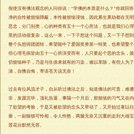
假使没有佛法观念的人问你说：“学佛的本质是什么？”你就回
净的自性被烦恼障蔽，本性被烦恼浸蚀，因此累生累劫都在无明
恶念，分门别类，心的种类有五十一个心所法，也就是我们心理
里的活动很复杂，这么一来，一下子想这个问题，又一下子想到
整个头想得团团转，希望能中了爱国奖券第一特奖，也希望娶个
些心理毛病皆由五十一心所演变而有，人只要起个恶的念头，接
切烦恼种子，乃是与生俱来就有的习染，难以革除，有些人为了
涕，自懊自悔，寄语苍天说无奈！
过去有位风流才子，自从听过佛法之后，知道佛法的可贵，难遭
非，发愿完毕，顶礼告退，事隔一个月后，那烦恼的习气又在内
了欲望的考验，于是又被欲望的念头又带动了，又开始过著以往
垂，一副狼狈可怜相，令人怜愍，两腿无奈又沉重的走到大雄宝
莲花台默然无答。