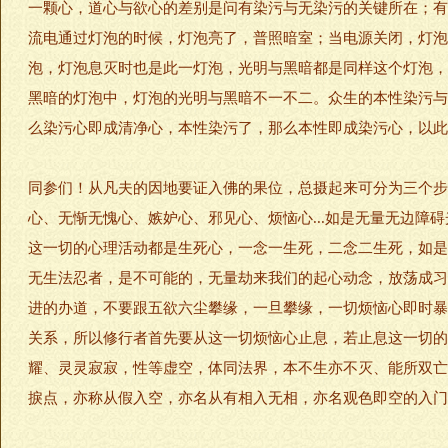
一颗心，道心与欲心的差别是问有染污与无染污的关键所在；有
流电通过灯泡的时候，灯泡亮了，普照暗室；当电源关闭，灯泡
泡，灯泡息灭时也是此一灯泡，光明与黑暗都是同样这个灯泡，
黑暗的灯泡中，灯泡的光明与黑暗不一不二。众生的本性染污与
么染污心即成清净心，本性染污了，那么本性即成染污心，以此
同参们！从凡夫的因地要证入佛的果位，总摄起来可分为三个步
心、无惭无愧心、嫉妒心、邪见心、烦恼心...如是无量无边
这一切的心理活动都是生死心，一念一生死，二念二生死，如是
无生法忍者，是不可能的，无量劫来我们的起心动念，放荡成习
进的办道，不要跟五欲六尘攀缘，一旦攀缘，一切烦恼心即时暴
关系，所以修行者首先要从这一切烦恼心止息，若止息这一切的
耀、灵灵寂寂，性等虚空，体同法界，本不生亦不灭、能所双亡
捩点，亦称从假入空，亦名从有相入无相，亦名观色即空的入门