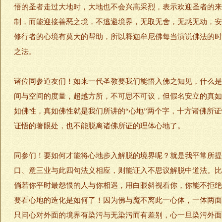
悟的圣者走过大地时，大地也不会兴高采烈，表示欢迎圣者的来
制，而能迎接善恶之境，不逃避境界，无取无舍，无惑无动，安
修行者的心境有莫大的帮助，所以释迦牟尼佛每当演说佛法的时
之法。
诸位同参道友们！如来一代圣教要我们能悟入佛之知见，什么是
间与空间的度量，超越方所，不可思不可议，但假名安立的真如
如佛性，真如佛性就是我们所讲的“心地”两个字，十方诸佛所
证悟的著眼处，也不能脱离诸佛所证的理体心地了。
同参们！要如何才能将心地步入解脱的境界呢？就是我平常所提
口、意三业与此四句法义相应，则能证入不思议解脱中道法。比
倘若你平时最怨恨的人与你相遇，用白眼斜视看你，你能不拒绝
要看心地的造化是如何了！因为佛与魔不离此一心体，一体两面
只问心对外面的境界有染污与无染污而有差别，心一旦染污外面