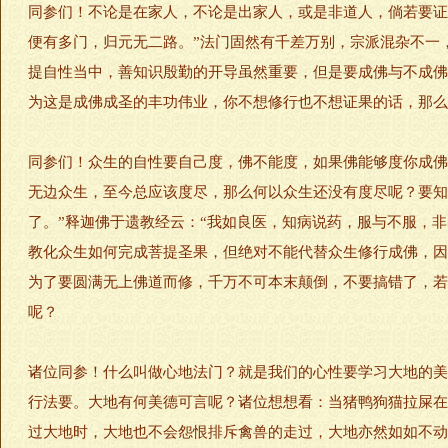
同参们！不论是在家人，不论是出家人，或是非道人，倘若要证
便有多门，归元无二路。”法门固然有千差万别，宗派混杂不一
提自性当中，善知识殷勤的开导虽然重要，但是要成佛与不成佛
为这是成佛成圣的丰功伟业，你不想修行也不想证果的话，那么
同参们！众生的自性要自己度，佛不能度，如果佛能够度你成佛
无边众生，至今总应该度尽，那么何以众生还没有度尽呢？要知
了。”释迦佛于遗教经云：“我如良医，知病说药，服与不服，
教化众生如何完成菩提圣果，但绝对不能代替众生修行成佛，因
为了要圆满无上佛道而修，千万不可本末颠倒，不要搞错了，若
呢？
诸位同参！什么叫做心地法门？就是我们的心性要学习大地的美
行法要。大地有何美德可言呢？诸位想想看：当猪鸭狗猫拉屎在
过大地时，大地也不会怨恨排斥禽兽的走过，大地亦然如如不动