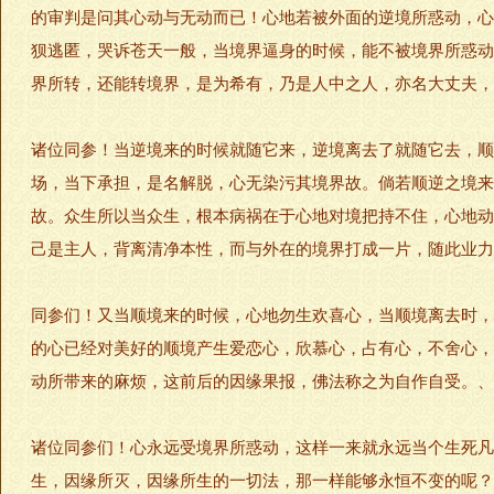
的审判是问其心动与无动而已！心地若被外面的逆境所惑动，心
狈逃匿，哭诉苍天一般，当境界逼身的时候，能不被境界所惑动
界所转，还能转境界，是为希有，乃是人中之人，亦名大丈夫，
诸位同参！当逆境来的时候就随它来，逆境离去了就随它去，顺
场，当下承担，是名解脱，心无染污其境界故。倘若顺逆之境来
故。众生所以当众生，根本病祸在于心地对境把持不住，心地动
己是主人，背离清净本性，而与外在的境界打成一片，随此业力
同参们！又当顺境来的时候，心地勿生欢喜心，当顺境离去时，
的心已经对美好的顺境产生爱恋心，欣慕心，占有心，不舍心，
动所带来的麻烦，这前后的因缘果报，佛法称之为自作自受。、
诸位同参们！心永远受境界所惑动，这样一来就永远当个生死凡
生，因缘所灭，因缘所生的一切法，那一样能够永恒不变的呢？