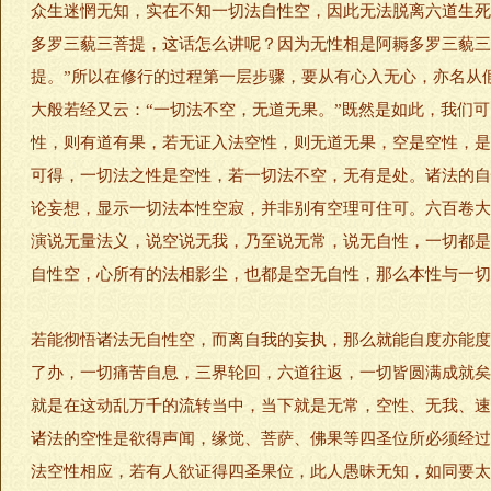
众生迷惘无知，实在不知一切法自性空，因此无法脱离六道生死
多罗三藐三菩提，这话怎么讲呢？因为无性相是阿耨多罗三藐三
提。”所以在修行的过程第一层步骤，要从有心入无心，亦名从
大般若经又云：“一切法不空，无道无果。”既然是如此，我们
性，则有道有果，若无证入法空性，则无道无果，空是空性，是
可得，一切法之性是空性，若一切法不空，无有是处。诸法的自
论妄想，显示一切法本性空寂，并非别有空理可住可。六百卷大
演说无量法义，说空说无我，乃至说无常，说无自性，一切都是
自性空，心所有的法相影尘，也都是空无自性，那么本性与一
若能彻悟诸法无自性空，而离自我的妄执，那么就能自度亦能度
了办，一切痛苦自息，三界轮回，六道往返，一切皆圆满成就矣
就是在这动乱万千的流转当中，当下就是无常，空性、无我、速
诸法的空性是欲得声闻，缘觉、菩萨、佛果等四圣位所必须经过
法空性相应，若有人欲证得四圣果位，此人愚昧无知，如同要太