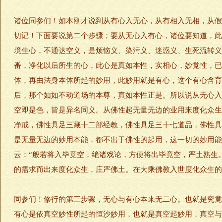
诸位同参们！如本刚才说到从有心入无心，从有相入无相，从假
切记！下面要说第二个步骤；要从无心入有心，诸位要知道，此
境生心，不通达空义，是烦恼义、染污义、迷惑义、生死流转义
番，净化以后所生的心，此心是真如本性，实相心，妙觉性，已
体，再由法身本体所起的妙用，此妙用就是有心，这个有心含育
后，那个如如不动道场的本尊，真如本性正是。所以说从无心入
空即是色，皆是异名同义。从佛性起无量无边的业用来度化众生
净戒，佛性具足三藏十二部经教，佛性具足三十七道品，佛性具
是无量无边的妙用本能，都不出于佛性的起用，这一切的妙用能
云：“般若将入毕竟空，绝诸戏论，方便将出毕竟空，严土熟生
的需求而出来度化众生，庄严佛土。在大乘佛教入世度化众生的
同参们！修行的第三步骤，无心与有心本来无二心。也就是究竟
有心是依真空妙性所起的恒沙妙用，也就是真空起妙用，真空与