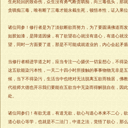
生死轮回的致命伤，众生没有勇气断贪嗔痴，向三毒低头，那就
贪嗔痴三毒，唯有断了三毒才能永截生死，顿悟本性，证入果位
诸位同参！修行者是为了淡欲断欲而努力，为了要圆满佛道而发
如胶如漆，是障道因缘，有了欲望在心就没有道心，有道心就没
望，同时一方面要了道，那是不可能成就道业的，内心会起矛盾
当修行者精进学道之时，应当专注一心摄伏一切妄想心，不得染
这五欲能染污本性，一天二十四小时所接触的事事物物无非是五
候，当下不得染污，生活当中也绝对无法脱离五欲而独居，佛教
代祖师大德也开示我们要能在五欲当中无染而得解脱自在，因此
处。
诸位同参们！有欲无道，有道无欲，欲心与道心本来不二心，欲
道心欲心等学，也就是不二法门，中道之法，觉悟了欲心，那么