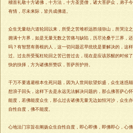
稽首礼敬十方诸佛，十方法，十方圣贤僧，诸大菩萨众，弟子今
有情，尽未来际，皆共成佛道。
众生无量劫六道轮回以来，所受之苦堆积远胜须弥山，所哭泣之
拥满十方界，如是无量无数之苦痛与缺陷，历尽沧桑于三界，还
吗？有智慧有善根的人，这一切问题迟早统统是要解决的，这样
过。过去所受冤枉轮回之苦已曾过去，现在是应该苏醒的时候了
快的抉择，方为诸佛所赞叹，菩萨所护持。
千万不要逃避根本生死问题，因为人世间欲望炽盛，众生迷惑颠
想浪子回头，这样下去是永远无法解决问题的，那么佛菩萨心怀
能度，若佛能度众生，那么过去诸佛无量无边如恒河沙，众生亦
自性自度，佛不能度。
心地法门宗旨在阐扬众生自性自度，即心即佛，即佛即心，心佛