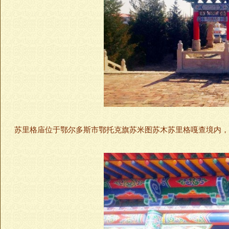
苏里格庙位于鄂尔多斯市鄂托克旗苏米图苏木苏里格嘎查境内，