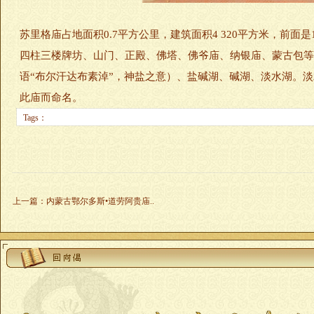
苏里格庙占地面积0.7平方公里，建筑面积4 320平方米，前面
四柱三楼牌坊、山门、正殿、佛塔、佛爷庙、纳银庙、蒙古包等
语“布尔汗达布素淖”，神盐之意）、盐碱湖、碱湖、淡水湖。
此庙而命名。
Tags：
上一篇
：
内蒙古鄂尔多斯•道劳阿贵庙..