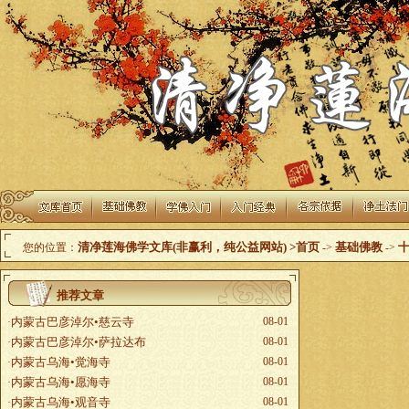
清净莲海佛学文库(非赢利，纯公益网站)
>首页
基础佛教
您的位置：
->
->
推荐文章
内蒙古巴彦淖尔•慈云寺
08-01
·
内蒙古巴彦淖尔•萨拉达布
08-01
·
内蒙古乌海•觉海寺
08-01
·
内蒙古乌海•愿海寺
08-01
·
内蒙古乌海•观音寺
08-01
·