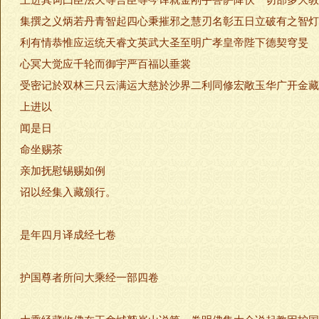
上进其词曰臣法天等言臣等今译就金刚手菩萨降伏一切部多大教
集撰之义炳若丹青智起四心秉摧邪之慧刃名彰五日立破有之智灯
利有情恭惟应运统天睿文英武大圣至明广孝皇帝陛下德契穹旻
心冥大觉应千轮而御宇严百福以垂裳
受密记於双林三只云满运大慈於沙界二利同修宏敞玉华广开金藏
上进以
闻是日
命坐赐茶
亲加抚慰锡赐如例
诏以经集入藏颁行。
是年四月译成经七卷
护国尊者所问大乘经一部四卷