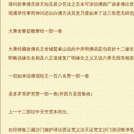
请问前事佛言彼天知见甚少荅汝之言未可深信佛因广谈多佛出世
现通举徃事而伸问还以白佛方决其意乃显如来了达三世悉无碍也
大乘舍黎娑檐摩经一部一卷
大乘经藏收佛在王舍城鹫峯山说此中所明佛语苾刍若於十二缘生
即略说缘生名相及八正道後复广明缘生之义又说六界无我等相若
一切如来说佛顶轮王一百八名赞一部一卷
圣多罗菩萨梵赞一部一卷(并西方圣贤集收)
上一十二部竝中天竺梵本所出。
右经律集三藏沙门施护译法贤证梵义法天证梵文沙门清沼惟净笔