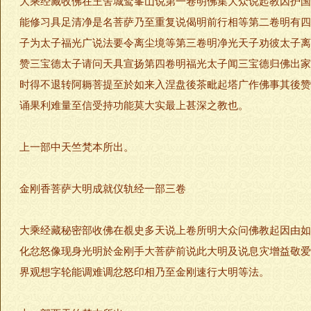
大乘经藏收佛在王舍城鹫峯山说第一卷明佛集大众说起教因护国
能修习具足清净是名菩萨乃至重复说偈明前行相等第二卷明有四
子为太子福光广说法要令离尘境等第三卷明净光天子劝彼太子离
赞三宝德太子请问天具宣扬第四卷明福光太子闻三宝德归佛出家
时得不退转阿耨菩提至於如来入涅盘後茶毗起塔广作佛事其後赞
诵果利难量至信受持功能莫大实最上甚深之教也。
上一部中天竺梵本所出。
金刚香菩萨大明成就仪轨经一部三卷
大乘经藏秘密部收佛在覩史多天说上卷所明大众问佛教起因由如
化忿怒像现身光明於金刚手大菩萨前说此大明及说息灾增益敬爱
界观想字轮能调难调忿怒印相乃至金刚速行大明等法。