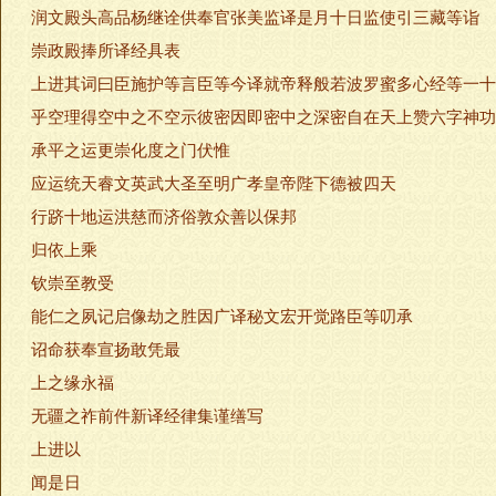
润文殿头高品杨继诠供奉官张美监译是月十日监使引三藏等诣
崇政殿捧所译经具表
上进其词曰臣施护等言臣等今译就帝释般若波罗蜜多心经等一十
乎空理得空中之不空示彼密因即密中之深密自在天上赞六字神功
承平之运更崇化度之门伏惟
应运统天睿文英武大圣至明广孝皇帝陛下德被四天
行跻十地运洪慈而济俗敦众善以保邦
归依上乘
钦崇至教受
能仁之夙记启像劫之胜因广译秘文宏开觉路臣等叨承
诏命获奉宣扬敢凭最
上之缘永福
无疆之祚前件新译经律集谨缮写
上进以
闻是日