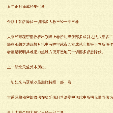
五年正月译成经集七卷
金刚手菩萨降伏一切部多大教王经一部三卷
大乘经藏秘密部收析出别译上卷所明降伏部多成就之法八部多主
部多观想之法或想月轮中有吽字或夜叉女成就印相等下卷所明作
者显是呪明具难思力起胜方便开悉地门一切部多皆悉降伏。
上一部北天竺梵本所出。
一切如来乌瑟腻沙最胜揔持经一部一卷
大乘经藏秘密部收佛在极乐佛刹善法堂中说此中所明无量寿佛为
最上大乘金刚大教宝王经一部二卷