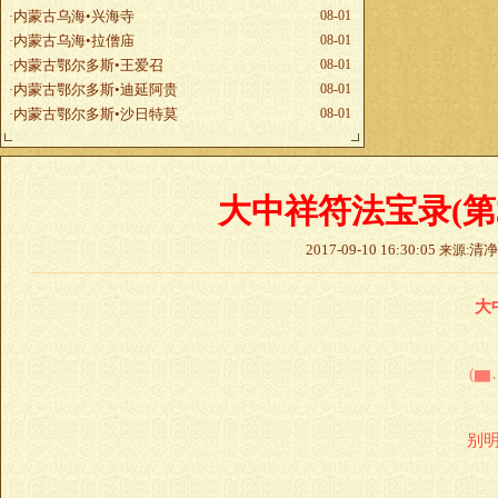
内蒙古乌海•兴海寺
08-01
·
内蒙古乌海•拉僧庙
08-01
·
内蒙古鄂尔多斯•王爱召
08-01
·
内蒙古鄂尔多斯•迪延阿贵
08-01
·
内蒙古鄂尔多斯•沙日特莫
08-01
·
大中祥符法宝录(第3
2017-09-10 16:30:05
清
来源:
大
(
别