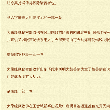
明令其持诵俾得拔除诸苦者也。
圣六字增寿大明陀罗尼经一部一卷
大乘经藏秘密部收佛在舍卫国只树给孤独园说此中所明阿难有疾
共宣说又以呪言呪线系患人手令得安隐山可令动海可使竭说此呪
增慧陀罗尼经一部一卷
大乘经藏秘密部收析出别译此中所明大慧菩萨为童子相菩萨宣说
门显此呪明有大功力。
诸佛经一部一卷
大乘经藏收佛在王舍城鹫峯山说此中所明目连运通徃色究竟天问