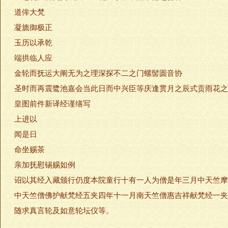
道侔大梵
凝旒御极正
玉历以承乾
端拱临人应
金轮而抚运大阐无为之理深探不二之门螺髻圆音协
圣时而再震鹭池嘉会当此日而中兴臣等庆逢贯月之辰式贡雨花之
皇图前件新译经谨缮写
上进以
闻是日
命坐赐茶
亲加抚慰锡赐如例
诏以其经入藏颁行仍度本院童行十有一人为僧是年三月中天竺摩
中天竺僧佛护献梵经五夹四年十一月南天竺僧惠吉祥献梵经一夹是
随求真言轮及如意轮坛仪等。