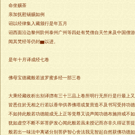
命坐赐茶
亲加抚慰锡赐如例
诏以经律集入藏颁行是年五月
诏西面沿边黎州阶州泰州广州等四处有梵僧自天竺来及中国僧游
闻其梵经等仍封▆以进。
是年十月译成经七卷
佛母宝德藏般若波罗蜜多经一部三卷
大乘经藏收析出别译揔有三十三品上卷所明行无所行是行最上又
皆悉住於无相之行若以香华供养佛塔或复营造不及书写受持功德
不如持此般若功德能成无上正等觉尊又说声闻功德布施持戒不如
犹如虚空不断不坏菩萨发心闻此般若虽未授记而亦非久得证菩提
般若出一味法中离诸分别菩萨智心舍法我见智起自然获佛功德如