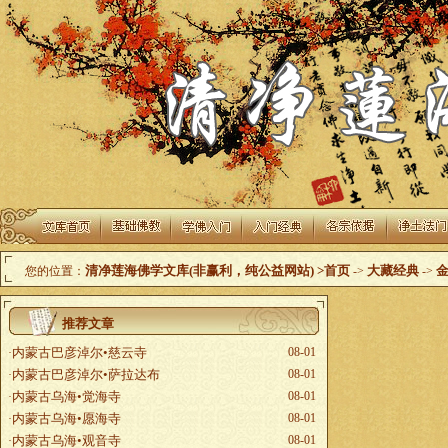
清净莲海佛学文库(非赢利，纯公益网站)
>首页
大藏经典
您的位置：
->
->
推荐文章
内蒙古巴彦淖尔•慈云寺
08-01
·
内蒙古巴彦淖尔•萨拉达布
08-01
·
内蒙古乌海•觉海寺
08-01
·
内蒙古乌海•愿海寺
08-01
·
内蒙古乌海•观音寺
08-01
·