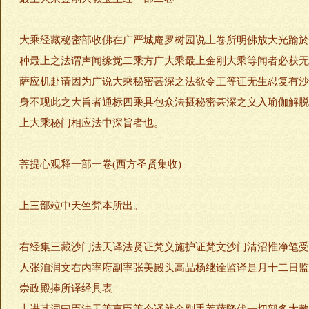
大乘经藏秘密部收佛在广严城庵罗树园说上卷所明佛放大光踰於
种最上之法谓声闻缘觉二乘方广大乘最上金刚大乘等闻者必获无
萨应机赴请因为广说大乘秘密甚深之法欲令王等证无生忍复有沙
身不现此之大旨者通标四乘具包众法摄秘密甚深之义入瑜伽解脱
上大乘秘门相应法中深旨者也。
菩提心观释一部一卷(西方圣贤集收)
上三部竝中天竺梵本所出。
右经集三藏沙门法天译法贤证梵义施护证梵文沙门清沼惟净笔受
人张洎润文右内率府副率张美殿头高品杨继诠监译是月十二日监
崇政殿捧所译经具表