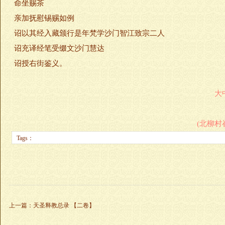
命坐赐茶
亲加抚慰锡赐如例
诏以其经入藏颁行是年梵学沙门智江致宗二人
诏充译经笔受缀文沙门慧达
诏授右街鉴义。
大
(北柳村
Tags：
上一篇
：
天圣释教总录 【二卷】