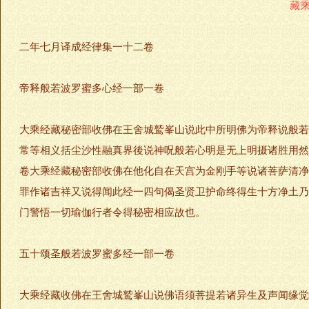
藏
二年七月译成经律集一十二卷
帝释般若波罗蜜多心经一部一卷
大乘经藏秘密部收佛在王舍城鹫峯山说此中所明佛为帝释说般若
常等相义括尘沙性融真界後说神呪般若心明是无上明摄诸胜用然
卷大乘经藏秘密部收佛在他化自在天宫为金刚手等说诸菩萨清净
罪作诸吉祥又说得闻此经一四句偈圣贤卫护命终得生十方净土乃
门警悟一切瑜伽行者令得秘密相应故也。
五十颂圣般若波罗蜜多经一部一卷
大乘经藏收佛在王舍城鹫峯山说佛语须菩提若诸异生及声闻缘觉