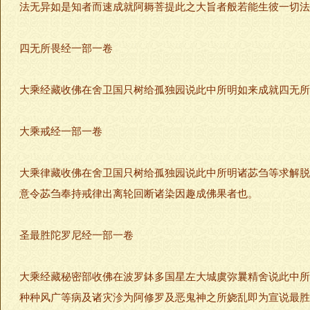
法无异如是知者而速成就阿耨菩提此之大旨者般若能生彼一切
四无所畏经一部一卷
大乘经藏收佛在舍卫国只树给孤独园说此中所明如来成就四无所
大乘戒经一部一卷
大乘律藏收佛在舍卫国只树给孤独园说此中所明诸苾刍等求解脱
意令苾刍奉持戒律出离轮回断诸染因趣成佛果者也。
圣最胜陀罗尼经一部一卷
大乘经藏秘密部收佛在波罗鉢多国星左大城虞弥曩精舍说此中所
种种风广等病及诸灾沴为阿修罗及恶鬼神之所娆乱即为宣说最胜