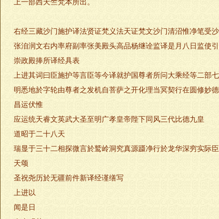
上一部西天竺梵本所出。
右经三藏沙门施护译法贤证梵义法天证梵文沙门清沼惟净笔受沙
张洎润文右内率府副率张美殿头高品杨继诠监译是月八日监使引
崇政殿捧所译经具表
上进其词曰臣施护等言臣等今译就护国尊者所问大乘经等二部七
明悉地於字轮由尊者之发机自菩萨之开化理当冥契行在圆修妙德
昌运伏惟
应运统天睿文英武大圣至明广孝皇帝陛下同风三代比德九皇
道昭于二十八天
瑞显于三十二相探微言於鹫岭洞究真源蹑净行於龙华深穷实际臣
天颂
圣祝尧历於无疆前件新译经谨缮写
上进以
闻是日