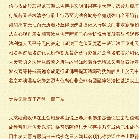
信心依於般若得越苦海成佛菩提又明佛果菩提大智功德皆从般若
行般若又若求清净行最上行乃至为法舍於身命如须弥山名不退行
如幻离有无性而无所着乃至得授佛菩提记又行解脱门非求寂静如
从自心现作亲友相言汝名佛菩萨闻已心生忻悦为魔所着故当观察
法利益人天平等无闲决定当证法王之位又魔恐菩萨证法王位处天
相名学佛法诸佛化现所作皆无菩萨智行亦复如是离诸取着如幻化
人天安隐之法皆从般若之所生故当知般若亦无增减又明修四禅定
皆欢喜等持戒高远修成定行证佛菩提离诸鄣碍犹如皎月出於云中
着之本演涅盘寂静之源离色离心非空非有圆融净妙法性甚深实上
大乘无量寿庄严经一部三卷
大乘经藏收佛在王舍城鹫峯山说上卷所明佛集苾刍说过去劫值燃
於徃昔时对佛发愿精进修习历阿僧只为求菩提乃至成佛已来於今
因中发大愿言愿我当来成佛之日人闻我名顶礼称赞皆生净土即得