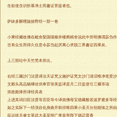
生欲使含识忻慕净土而趣证菩提者也。
萨鉢多酥哩踰捺野经一部一卷
小乘经藏收佛在毗舍梨国猨猴井楼阁精舍说此中所明佛谓苾刍作
岂有众生而得久住意令苾刍起厌离心求脱三界趣证四果矣。
上三部竝中天竺梵本所出。
右经三藏沙门法贤译法天证梵义施护证梵文沙门清沼惟净笔受沙
文殿头高品杨继诠供奉官张美监译是月二日监使引三藏等诣
崇政殿捧所译经具表
上进其词曰臣法贤等言臣等今译就佛母宝德藏般若波罗蜜多等经
如之实际下一经演自化身曲开权径唯四果小圣灭分别烦恼之所由
应运统天睿文英武大圣至明广孝皇帝陛下德迈普香