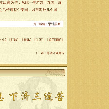
1893年出家为僧，从此一生游方于泰国、缅
之后传遍整个泰国，以至海外几个国
思过黑鹰
责任编辑：
中
小
打印
繁体
关闭
返回顶部
】【
】
【
】【
】 【
】
下一篇
：
尊者阿迦曼传