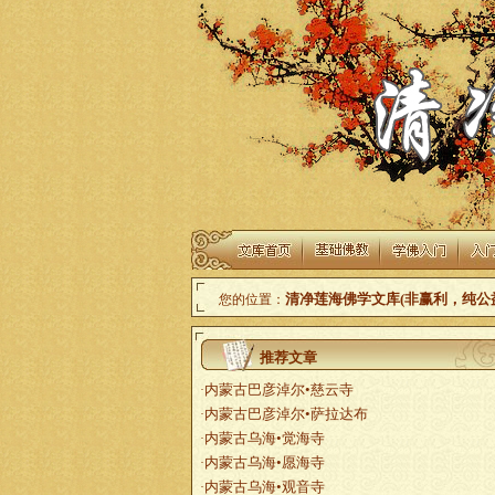
清净莲海佛学文库(非赢利，纯公
您的位置：
推荐文章
内蒙古巴彦淖尔•慈云寺
·
内蒙古巴彦淖尔•萨拉达布
·
内蒙古乌海•觉海寺
·
内蒙古乌海•愿海寺
·
内蒙古乌海•观音寺
·