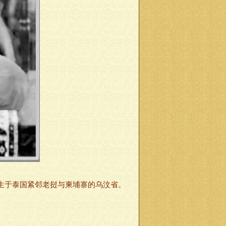
，1870年生于泰国紧邻老挝与柬埔寨的乌汶省。