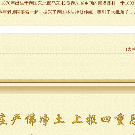
9) 阿姜曼1870年出生于泰国东北部乌东.拉贾泰尼省乡间的邦堪蓬村，于
他与老师阿姜索一起，振兴了泰国林居禅修传统，吸引了大批弟子，
大
【