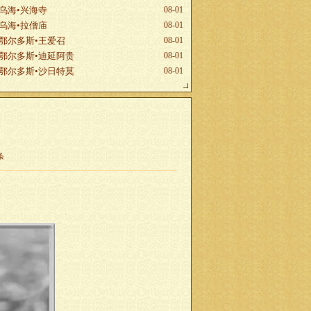
乌海•兴海寺
08-01
乌海•拉僧庙
08-01
鄂尔多斯•王爱召
08-01
鄂尔多斯•迪延阿贵
08-01
鄂尔多斯•沙日特莫
08-01
条