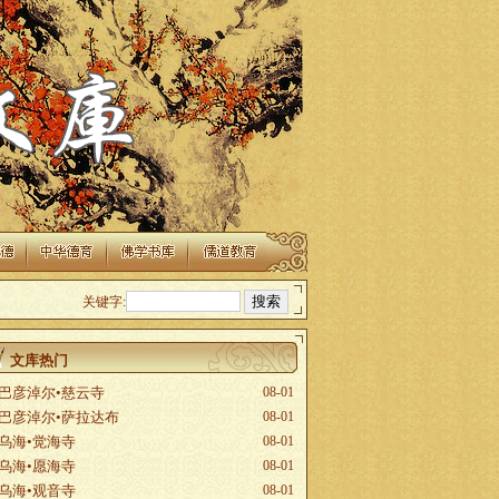
关键字:
文库热门
巴彦淖尔•慈云寺
08-01
巴彦淖尔•萨拉达布
08-01
乌海•觉海寺
08-01
乌海•愿海寺
08-01
乌海•观音寺
08-01