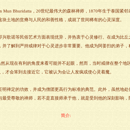
，Ajahn Mun Bhuridatta，20世纪最伟大的森林禅师，1870年
这块土地的贫瘠与人民的和善性格，成就了世间稀有的心灵深度。
即兴歌谣等民俗艺术方面表现优异，并热衷于心灵修行。在成为比丘
学习禅定，并了解到严持戒律对于心灵进步非常重要。他成为阿姜扫的弟子
，虽然从现在有利的角度来看可能并不起眼，然而，当时戒律在整个地
人，才会笨到去接近它，它被认为会让人发疯或使心灵着魔。
证明禅定的功效，并成为僧团更高行为标准的典范。此外，虽然地处
与最受尊敬的禅师，若不是直接师承于他，就是受到他的深刻影响，
简介: