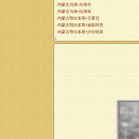
内蒙古乌海•兴海寺
·
内蒙古乌海•拉僧庙
·
内蒙古鄂尔多斯•王爱召
·
内蒙古鄂尔多斯•迪延阿贵
·
内蒙古鄂尔多斯•沙日特莫
·