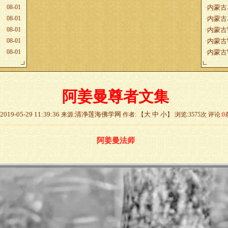
08-01
内蒙古
·
08-01
内蒙古
·
08-01
内蒙古
·
08-01
内蒙古
·
08-01
内蒙古
·
阿姜曼尊者文集
2019-05-29 11:39:36
清净莲海佛学网
大
中
小
来源:
作者: 【
】 浏览:
3575
次 评论:
0
阿姜曼法师