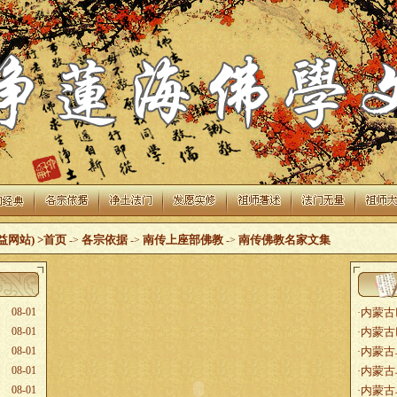
益网站)
>首页
各宗依据
南传上座部佛教
南传佛教名家文集
->
->
->
08-01
内蒙古
·
08-01
内蒙古
·
08-01
内蒙古
·
08-01
内蒙古
·
08-01
内蒙古
·