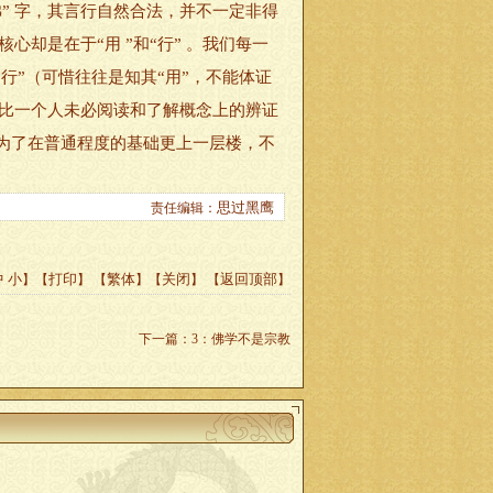
 字，其言行自然合法，并不一定非得
却是在于“用 ”和“行” 。我们每一
行”（可惜往往是知其“用”，不能体证
好比一个人未必阅读和了解概念上的辨证
为了在普通程度的基础更上一层楼，不
思过黑鹰
责任编辑：
中
小
打印
繁体
关闭
返回顶部
】【
】
【
】【
】 【
】
下一篇
：
3：佛学不是宗教