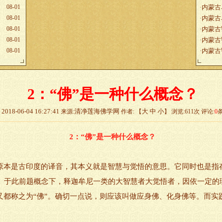
08-01
内蒙古
·
08-01
内蒙古
·
08-01
内蒙古
·
08-01
内蒙古
·
08-01
内蒙古
·
2：“佛”是一种什么概念？
2018-06-04 16:27:41
清净莲海佛学网
大
中
小
来源:
作者: 【
】 浏览:
611
次 评论:
0
2：“佛”是一种什么概念？
本是古印度的译音，其本义就是智慧与觉悟的意思。它同时也是指
。于此前题概念下，释迦牟尼一类的大智慧者大觉悟者，因依一定的
又都称之为“佛”。确切一点说，则应该叫做应身佛、化身佛等。而