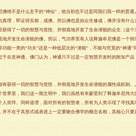
绝不是什么玄乎的“神仙”，他当初也不过是同我们我一样的普通
与真理，即证得实相，成佛。所以佛也是由众生修成，佛并没有什么
经获得了一切的智慧与觉悟、并彻底地开发了生命潜能的众生（这个潜
底地开发生命潜能的佛。所以，气功界里有人说释迦牟尼佛是一个彻
功能一类的“功夫”还是一种低层次的“潜能”，不能与究竟的“神通
过于在意神通。佛门认为，神通只不过是一定智慧开发时的附加产品
有获得一切的智慧与觉悟，并彻底地开发生命潜能的属性或机制。
个世界里，我们这一期文明中，我们虽然有幸蒙受到了释迦牟尼伟大
个人崇拜。同样道理，面对所有的智慧者，所有为人类示现了寻找真
，并不在于其形式或表述上一定要吻合佛学的概念名相，其核心只要