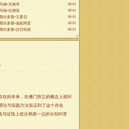
乌海•兴海寺
08-01
乌海•拉僧庙
08-01
鄂尔多斯•王爱召
08-01
鄂尔多斯•迪延阿贵
08-01
鄂尔多斯•沙日特莫
08-01
条
存在的本来，在佛门所立的概念上就叫
理论与实践方法实证到了这个存在
实践与证悟上依次稍差一点的分别叫菩