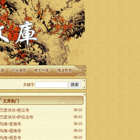
关键字:
文库热门
巴彦淖尔•慈云寺
08-01
巴彦淖尔•萨拉达布
08-01
乌海•觉海寺
08-01
乌海•愿海寺
08-01
乌海•观音寺
08-01