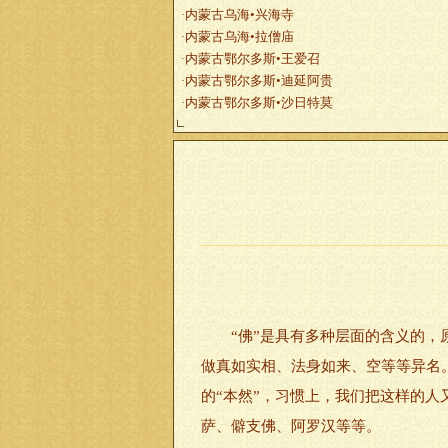
内蒙古乌海•兴海寺
·
内蒙古乌海•拉僧庙
·
内蒙古鄂尔多斯•王爱召
·
内蒙古鄂尔多斯•迪延阿贵
·
内蒙古鄂尔多斯•沙日特莫
·
“佛”是具有多种层面的含义的，原
做真如实相、法身如来、空等等异名
的“本然”，习惯上，我们把这样的人
萨、僻支佛、阿罗汉等等。