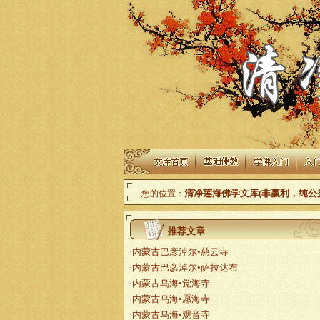
清净莲海佛学文库(非赢利，纯公
您的位置：
推荐文章
内蒙古巴彦淖尔•慈云寺
·
内蒙古巴彦淖尔•萨拉达布
·
内蒙古乌海•觉海寺
·
内蒙古乌海•愿海寺
·
内蒙古乌海•观音寺
·