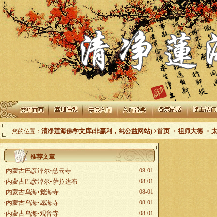
清净莲海佛学文库(非赢利，纯公益网站)
>首页
祖师大德
您的位置：
->
->
推荐文章
内蒙古巴彦淖尔•慈云寺
08-01
·
内蒙古巴彦淖尔•萨拉达布
08-01
·
内蒙古乌海•觉海寺
08-01
·
内蒙古乌海•愿海寺
08-01
·
内蒙古乌海•观音寺
08-01
·