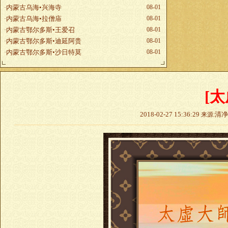
内蒙古乌海•兴海寺
08-01
·
内蒙古乌海•拉僧庙
08-01
·
内蒙古鄂尔多斯•王爱召
08-01
·
内蒙古鄂尔多斯•迪延阿贵
08-01
·
内蒙古鄂尔多斯•沙日特莫
08-01
·
[
2018-02-27 15:36:29
清
来源: