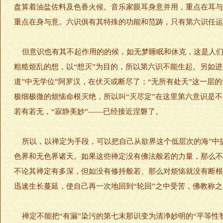
盘算着油盐佐料及色香火候。音乐家眼耳身意并用，重点在耳与意
重点在身与意。六识俱有其特殊的功能和范踌，只有第六识任运
但意识也有其不起作用的的候，如无梦睡眠和休克，这是人们
粗糙烦乱的想，以“想灭”为目的，所以第六识不能生起。另如进
道”中无学位”阿罗汉，在伏灭或断尽了；“无所有处天”这一层
极细极微的烦恼命根灭绝，所以叫“灭尽定”在这里第六意识是
若有若无，“寂静美妙”——已经接近涅磐了。
所以，以禅定为手段，可以把自己从欲界这个低层次的海”中提
色界和无色界诸天。如果这些禅定没有佛法般若的力量，那么不
不论其禅定有多深，但如没有修持般若、那么对烦恼就没有断根
迅速生长蔓延，使自己再一次地回到“轮回”之中受苦，佛教称之
禅定不能把“有漏”染污的第七末那识变为清净妙明的“平等性智