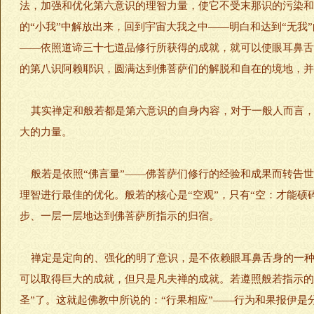
法，加强和优化第六意识的理智力量，使它不受末那识的污染和
的“小我”中解放出来，回到宇宙大我之中——明白和达到“无我
——依照道谛三十七道品修行所获得的成就，就可以使眼耳鼻舌
的第八识阿赖耶识，圆满达到佛菩萨们的解脱和自在的境地，并
其实禅定和般若都是第六意识的自身内容，对于一般人而言，
大的力量。
般若是依照“佛言量”——佛菩萨们修行的经验和成果而转告世
理智进行最佳的优化。般若的核心是“空观”，只有“空：才能硕
步、一层一层地达到佛菩萨所指示的归宿。
禅定是定向的、强化的明了意识，是不依赖眼耳鼻舌身的一种
可以取得巨大的成就，但只是凡夫禅的成就。若遵照般若指示的
圣”了。这就起佛教中所说的：“行果相应”——行为和果报伊