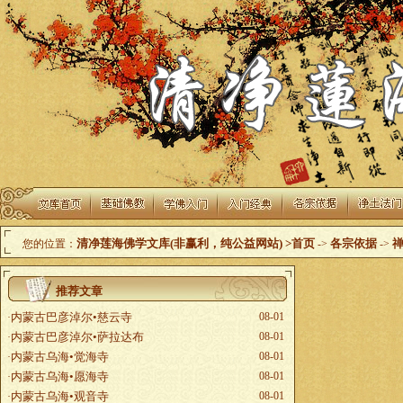
清净莲海佛学文库(非赢利，纯公益网站)
>首页
各宗依据
您的位置：
->
->
推荐文章
内蒙古巴彦淖尔•慈云寺
08-01
·
内蒙古巴彦淖尔•萨拉达布
08-01
·
内蒙古乌海•觉海寺
08-01
·
内蒙古乌海•愿海寺
08-01
·
内蒙古乌海•观音寺
08-01
·