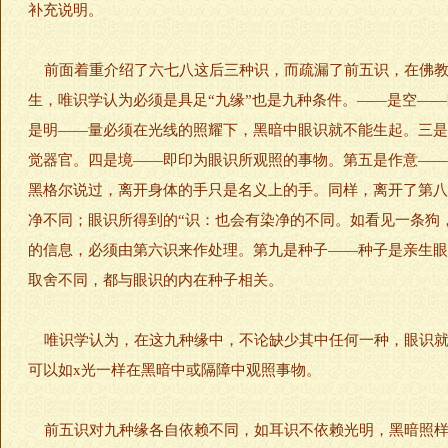
补充说明。
前面着重介绍了六七八这后三种识，而疏漏了前五识，在佛教
生，唯识学认为必须是具足“九缘”也是九种条件。——是空—
是明——量必须在光线的照耀下，黑暗中眼识就不能生起。三是
觉器官。四是境——即印为眼识所观照的事物。第五是作意——
黑格尔说过，离开身体的手只是名义上的手。同样，离开了第八
净不同；眼识所得到的“识：也会有染净的不同。如看见一条狗
的信息，必须由第六识来作处理。第九是种子——种子是亲生眼
取舍不同，都与眼识的内在种子相关。
唯识学认为，在这九种缘中，不论缺少其中任何一种，眼识就不
可以如x光一样在黑暗中或隔障中观照事物。
前五识对九种缘各自依赖不同，如耳识不依赖光明，黑暗照样