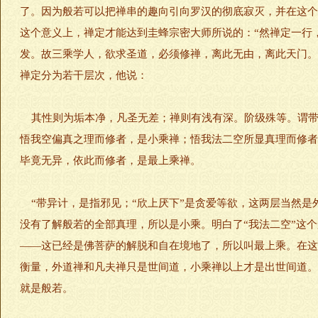
了。因为般若可以把禅串的趣向引向罗汉的彻底寂灭，并在这个
这个意义上，禅定才能达到圭蜂宗密大师所说的：“然禅定一行
发。故三乘学人，欲求圣道，必须修禅，离此无由，离此天门。
禅定分为若干层次，他说：
其性则为垢本净，凡圣无差；禅则有浅有深。阶级殊等。谓带
悟我空偏真之理而修者，是小乘禅；悟我法二空所显真理而修者
毕竟无异，依此而修者，是最上乘禅。
“带异计，是指邪见；“欣上厌下”是贪爱等欲，这两层当然是外
没有了解般若的全部真理，所以是小乘。明白了“我法二空”这
——这已经是佛菩萨的解脱和自在境地了，所以叫最上乘。在这
衡量，外道禅和凡夫禅只是世间道，小乘禅以上才是出世间道。
就是般若。