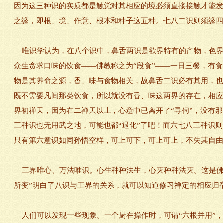
因为这三种识的实质都是触觉对其相应的境必须直接接触才能发
之缘，即根、境、作意、根本和种子这五种。七八二识则须缘四
唯识学认为，在八个识中，鼻舌两识是欲界特有的产物，色界
众生贪求口味的饮食——佛教称之为“段食”——一日三餐，有
物是其养命之源，香、味与食物相关，故鼻舌二识必有其用，也
既不需要凡间那类饮食，所以就没有香、味这两界的存在，相应
界初禅天，因为在二禅天以上，心意中已离开了“寻伺”，没有
三种识也无用武之地，可能也都“退化”了吧！而六七八三种识
只有第六意识如同孙悟空样，可上可下，可上可上，不失其自由
三界唯心、万法唯识。心生种种法生，心灭种种法灭。这是佛教
所变”明白了八识与王界的关系，就可以知道修习禅定的相应归
人们可以发现一些现象。一个厨在操作时，可谓“六根并用”，