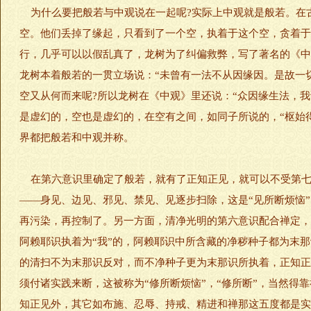
为什么要把般若与中观说在一起呢?实际上中观就是般若。在
空。他们丢掉了缘起，只看到了一个空，执着于这个空，贪着于
行，几乎可以以假乱真了，龙树为了纠偏救弊，写了著名的《中
龙树本着般若的一贯立场说：“未曾有一法不从因缘因。是故一
空又从何而来呢?所以龙树在《中观》里还说：“众因缘生法，我
是虚幻的，空也是虚幻的，在空有之间，如同子所说的，“枢始
界都把般若和中观并称。
在第六意识里确定了般若，就有了正知正见，就可以不受第七
——身见、边见、邪见、禁见、见逐步扫除，这是“见所断烦恼
再污染，再控制了。另一方面，清净光明的第六意识配合禅定，
阿赖耶识执着为“我”的，阿赖耶识中所含藏的净秽种子都为末
的清扫不为末那识反对，而不净种子更为末那识所执着，正知正
须付诸实践来断，这被称为“修所断烦恼”，“修所断”，当然
知正见外，其它如布施、忍辱、持戒、精进和禅那这五度都是实