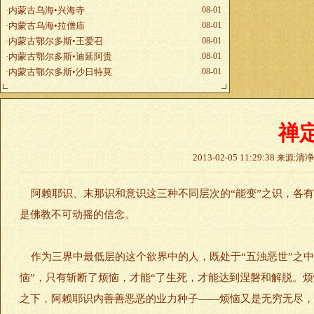
内蒙古乌海•兴海寺
08-01
·
内蒙古乌海•拉僧庙
08-01
·
内蒙古鄂尔多斯•王爱召
08-01
·
内蒙古鄂尔多斯•迪延阿贵
08-01
·
内蒙古鄂尔多斯•沙日特莫
08-01
·
禅
2013-02-05 11:29:38
清
来源:
阿赖耶识、末那识和意识这三种不同层次的“能变”之识，各有
是佛教不可动摇的信念。
作为三界中最低层的这个欲界中的人，既处于“五浊恶世”之中
恼”，只有斩断了烦恼，才能“了生死，才能达到涅磐和解脱。烦
之下，阿赖耶识内善善恶恶的业力种子——烦恼又是无穷无尽，