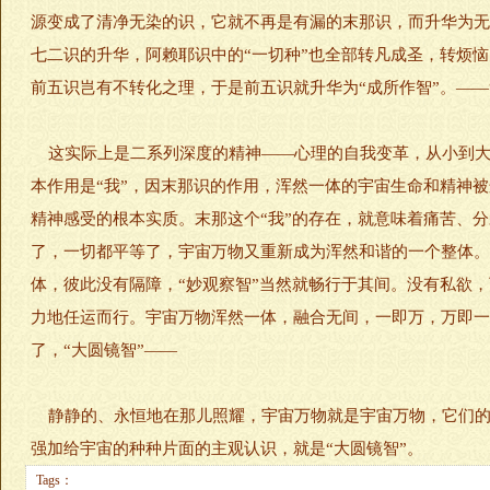
源变成了清净无染的识，它就不再是有漏的末那识，而升华为无
七二识的升华，阿赖耶识中的“一切种”也全部转凡成圣，转烦恼
前五识岂有不转化之理，于是前五识就升华为“成所作智”。——
这实际上是二系列深度的精神——心理的自我变革，从小到大我
本作用是“我”，因末那识的作用，浑然一体的宇宙生命和精神
精神感受的根本实质。末那这个“我”的存在，就意味着痛苦、
了，一切都平等了，宇宙万物又重新成为浑然和谐的一个整体。
体，彼此没有隔障，“妙观察智”当然就畅行于其间。没有私欲
力地任运而行。宇宙万物浑然一体，融合无间，一即万，万即一
了，“大圆镜智”——
静静的、永恒地在那儿照耀，宇宙万物就是宇宙万物，它们的
强加给宇宙的种种片面的主观认识，就是“大圆镜智”。
Tags：